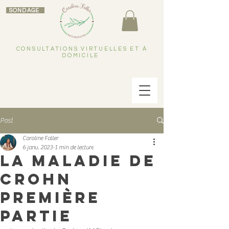
SONDAGE
CONSULTATIONS VIRTUELLES ET À
DOMICILE
Post
Caroline Faller
6 janv. 2023
1 min de lecture
la maladie de
Crohn
première
partie