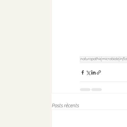
naturopathie
microbiote
infl
Posts récents