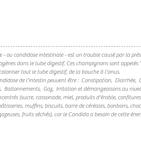
 - ou candidose intestinale - est un trouble causé par la prés
ènes dans le tube digestif. Ces champignons sont appelés 
coloniser tout le tube digestif, de la bouche à l'anus. 
didose de l'intestin peuvent être :  Constipation,  Diarrhée,  
 Ballonnements,  Gaz,  Irritation et démangeaisons au nivea
ncentrés (sucre, cassonade, miel, produits d'érable, confitures
pâtisseries, muffins, biscuits, barre de céréales, bonbons, choc
 gazeuses, fruits séchés), car le Candida a besoin de cette éner