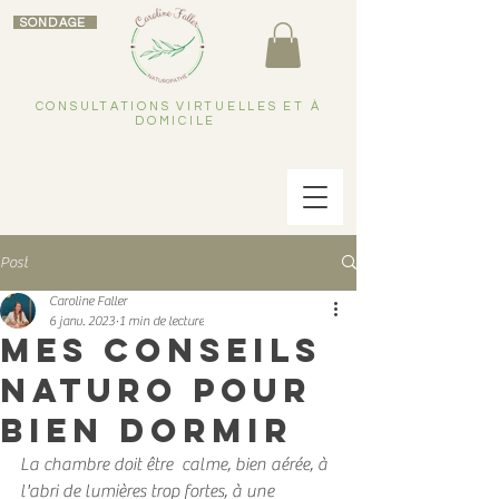
SONDAGE
CONSULTATIONS VIRTUELLES ET À
DOMICILE
Post
Caroline Faller
6 janv. 2023
1 min de lecture
Mes conseils
naturo pour
bien dormir
La chambre doit être  calme, bien aérée, à 
l'abri de lumières trop fortes, à une 