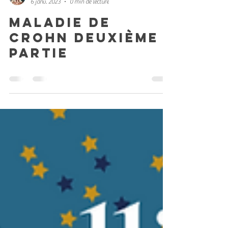
Caroline Faller
6 janv. 2023
0 min de lecture
maladie de
Crohn deuxième
partie