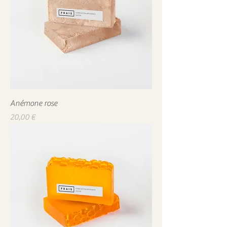
Anémone rose
Prix
20,00 €