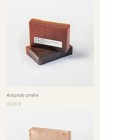
Amande amère
Prix
10,00 €