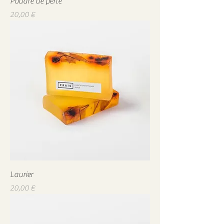
Poudre de perle
Prix
20,00 €
Laurier
Prix
20,00 €