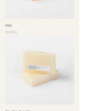
Miel
Prix
10,00 €